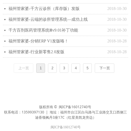
福州管家婆-千方云诊所（库存版）发版
2018-10-30
넷
福州管家婆-云端的诊所管理系统—成功上线
2018-10-30
넷
千方百剂医药管理系统Ⅲv9.01补丁功能
2018-10-30
넷
福州管家婆-分销ERP V1发版咯！
2018-10-28
넷
福州管家婆-行业新零售2.0发版
2018-10-28
넷
上一页
1
2
3
4
5
下一页
版权所有 ©
闽ICP备16012740号
联系电话：13599397130 | 地址：福州市台江区白马路与工业路交叉口西侧三
迪香颂枫丹3座17C（红星美凯龙旁边）
闽ICP备16012740号